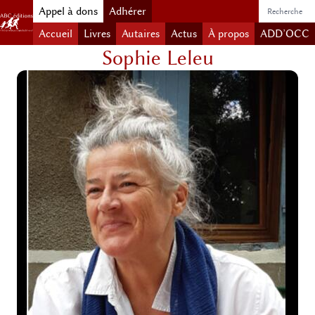
Appel à dons
Adhérer
Accueil
Livres
Autaires
Actus
À propos
ADD’OCC
Sophie Leleu